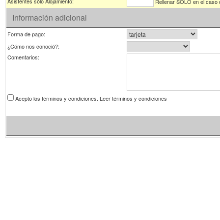
Asistentes sólo Alojamiento:
Rellenar SÓLO en el caso 
Información adicional
Forma de pago:
¿Cómo nos conoció?:
Comentarios:
Acepto los términos y condiciones.
Leer términos y condiciones