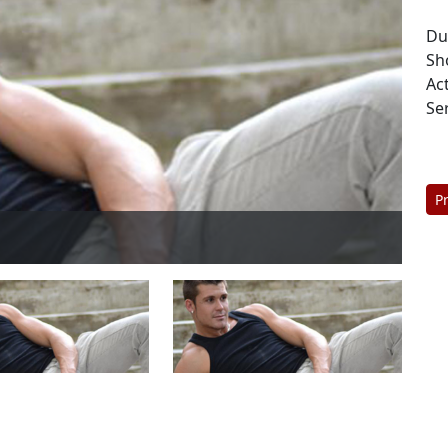
Du
Sh
Ac
Se
P