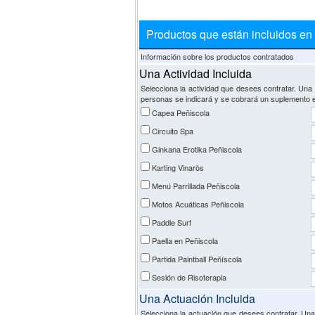
Productos que están incluidos en 
Información sobre los productos contratados
Una Actividad Incluida
Selecciona la actividad que desees contratar. Una 
personas se indicará y se cobrará un suplemento e
Capea Peñiscola
Circuito Spa
Ginkana Erotika Peñiscola
Karting Vinaròs
Menú Parrillada Peñiscola
Motos Acuáticas Peñiscola
Paddle Surf
Paella en Peñiscola
Partida Paintball Peñíscola
Sesión de Risoterapia
Una Actuación Incluida
Selecciona la actuación que desees contratar. Una