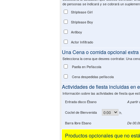
de personas se indicará y se cobrará un suplement
Striptease Girl
Striptease Boy
Antiboy
Actor Infiltrado
Una Cena o comida opcional extra 
Selecciona la cena que desees contratar. Una cena 
Paella en Peñiscola
Cena despedidas peñiscola
Actividades de fiesta incluidas en 
Información sobre las actividades de fiesta que est
Entrada disco Ébano
A partir
Coctel de Bienvenida
h.
Barra libre Ebano
De 00.0
Productos opcionales que no están